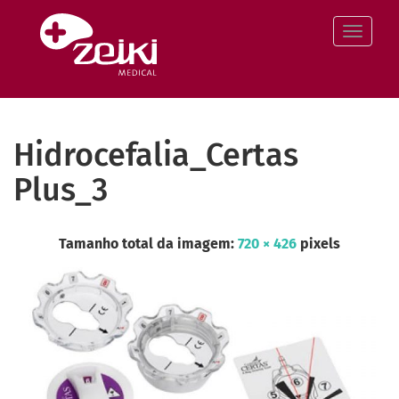
Pular
para
Altern
o
conteúdo
Hidrocefalia_Certas
Plus_3
Tamanho total da imagem:
720
×
426
pixels