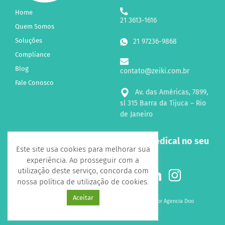
Home
21 3613-1616
Quem Somos
Soluções
21 97236-9868
Compliance
Blog
contato@zeiki.com.br
Fale Conosco
Av. das Américas, 7899,
sl 315 Barra da Tijuca – Rio
de Janeiro
Receba novidades sobre a Zeiki Medical no seu
Este site usa cookies para melhorar sua
e-mail!
experiência. Ao prosseguir com a
utilização deste serviço, concorda com
Siga-nos nas Redes Sociais
nossa política de utilização de cookies.
Aceitar
Todos os direitos reservados 2026 - Desenvolvido por
Agencia Doo