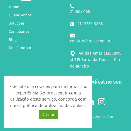
Home
21 3613-1616
Quem Somos
Soluções
21 97236-9868
Compliance
Blog
contato@zeiki.com.br
Fale Conosco
Av. das Américas, 7899,
sl 315 Barra da Tijuca – Rio
de Janeiro
Receba novidades sobre a Zeiki Medical no seu
Este site usa cookies para melhorar sua
e-mail!
experiência. Ao prosseguir com a
utilização deste serviço, concorda com
Siga-nos nas Redes Sociais
nossa política de utilização de cookies.
Aceitar
Todos os direitos reservados 2026 - Desenvolvido por
Agencia Doo