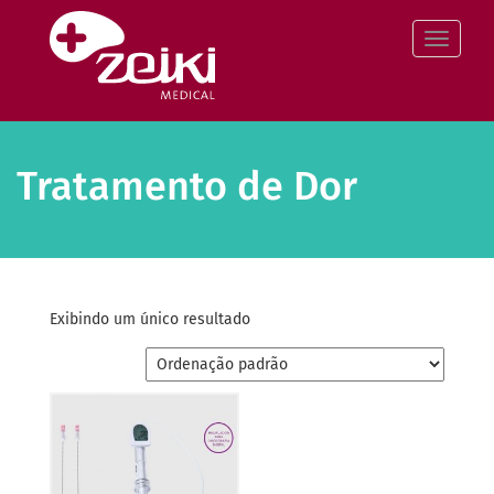
Pular
para
Altern
o
conteúdo
Tratamento de Dor
Exibindo um único resultado