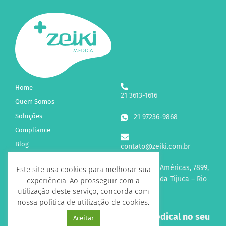
Home
21 3613-1616
Quem Somos
Soluções
21 97236-9868
Compliance
Blog
contato@zeiki.com.br
Fale Conosco
Av. das Américas, 7899,
Este site usa cookies para melhorar sua
sl 315 Barra da Tijuca – Rio
experiência. Ao prosseguir com a
de Janeiro
utilização deste serviço, concorda com
nossa política de utilização de cookies.
Receba novidades sobre a Zeiki Medical no seu
Aceitar