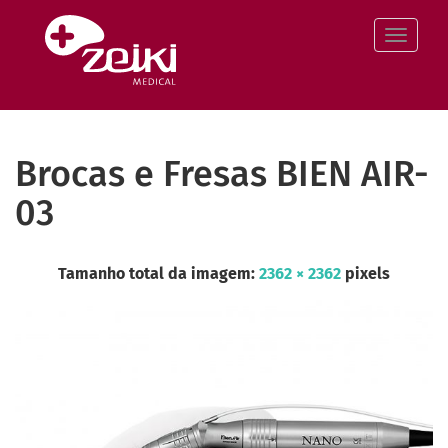
Pular
para
Altern
o
conteúdo
Brocas e Fresas BIEN AIR-
03
Tamanho total da imagem:
2362
×
2362
pixels