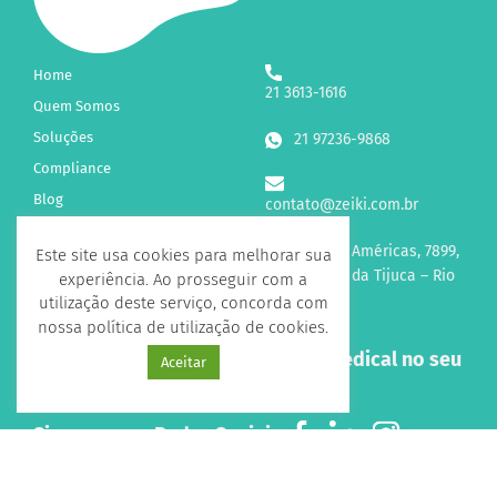
Home
21 3613-1616
Quem Somos
Soluções
21 97236-9868
Compliance
Blog
contato@zeiki.com.br
Fale Conosco
Av. das Américas, 7899,
Este site usa cookies para melhorar sua
sl 315 Barra da Tijuca – Rio
experiência. Ao prosseguir com a
de Janeiro
utilização deste serviço, concorda com
nossa política de utilização de cookies.
Receba novidades sobre a Zeiki Medical no seu
Aceitar
e-mail!
Siga-nos nas Redes Sociais
Todos os direitos reservados 2026 - Desenvolvido por
Agencia Doo