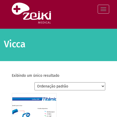
Pular
para
Altern
o
conteúdo
Vicca
Exibindo um único resultado