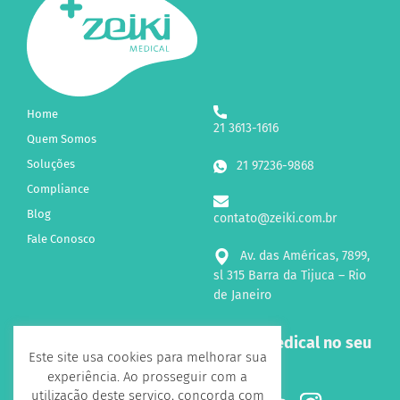
Home
21 3613-1616
Quem Somos
Soluções
21 97236-9868
Compliance
Blog
contato@zeiki.com.br
Fale Conosco
Av. das Américas, 7899,
sl 315 Barra da Tijuca – Rio
de Janeiro
Receba novidades sobre a Zeiki Medical no seu
Este site usa cookies para melhorar sua
e-mail!
experiência. Ao prosseguir com a
utilização deste serviço, concorda com