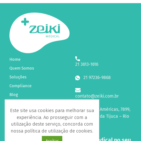
Home
21 3613-1616
Quem Somos
Soluções
21 97236-9868
Compliance
Blog
contato@zeiki.com.br
Fale Conosco
Av. das Américas, 7899,
Este site usa cookies para melhorar sua
sl 315 Barra da Tijuca – Rio
experiência. Ao prosseguir com a
de Janeiro
utilização deste serviço, concorda com
nossa política de utilização de cookies.
Receba novidades sobre a Zeiki Medical no seu
Aceitar