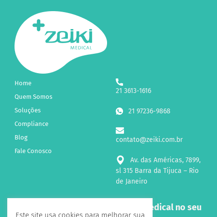
Home
21 3613-1616
Quem Somos
Soluções
21 97236-9868
Compliance
Blog
contato@zeiki.com.br
Fale Conosco
Av. das Américas, 7899,
sl 315 Barra da Tijuca – Rio
de Janeiro
Receba novidades sobre a Zeiki Medical no seu
Este site usa cookies para melhorar sua