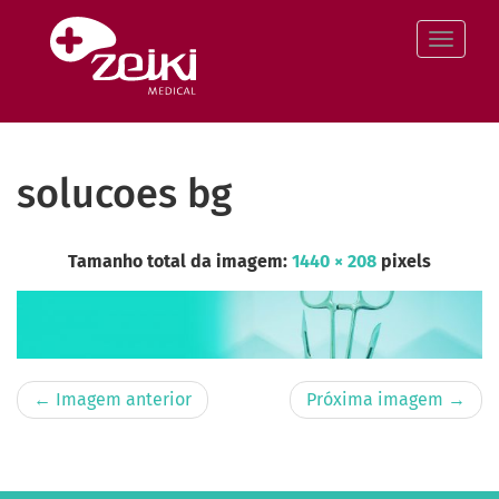
Pular
para
Altern
o
conteúdo
solucoes bg
Tamanho total da imagem:
1440
×
208
pixels
← Imagem anterior
Próxima imagem →