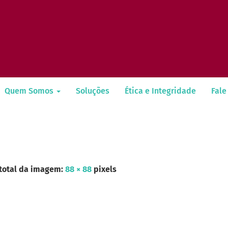
Quem Somos
Soluções
Ética e Integridade
Fale
total da imagem:
88
×
88
pixels