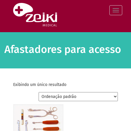
Pular
para
Altern
o
conteúdo
Afastadores para acesso
Exibindo um único resultado