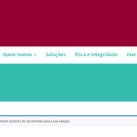
Quem Somos
Soluções
Ética e Integridade
Fale
nhum produto foi encontrado para a sua seleção.