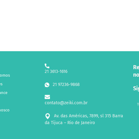
Re
21 3613-1616
no
Somos
es
21 97236-9868
Si
ance
contato@zeiki.com.br
T
nosco
Av. das Américas, 7899, sl 315 Barra
da Tijuca – Rio de Janeiro