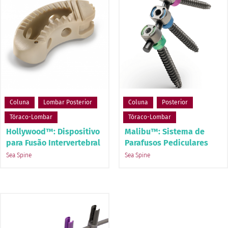
Coluna
Lombar Posterior
Coluna
Posterior
Tóraco-Lombar
Tóraco-Lombar
Hollywood™: Dispositivo
Malibu™: Sistema de
para Fusão Intervertebral
Parafusos Pediculares
Sea Spine
Sea Spine