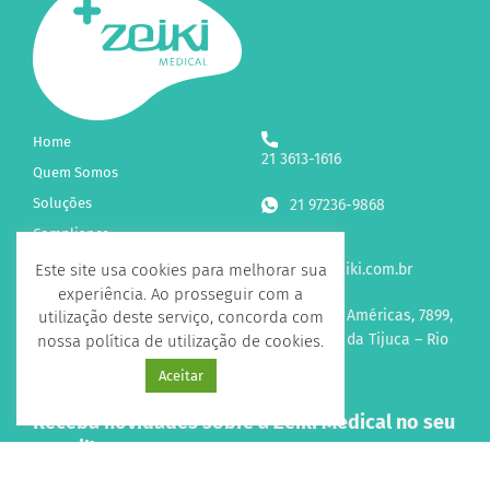
Home
21 3613-1616
Quem Somos
Soluções
21 97236-9868
Compliance
Blog
contato@zeiki.com.br
Este site usa cookies para melhorar sua
experiência. Ao prosseguir com a
Fale Conosco
Av. das Américas, 7899,
utilização deste serviço, concorda com
sl 315 Barra da Tijuca – Rio
nossa política de utilização de cookies.
de Janeiro
Aceitar
Receba novidades sobre a Zeiki Medical no seu
e-mail!