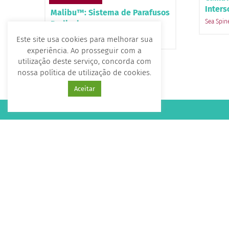
Inters
Malibu™: Sistema de Parafusos
Sea Spin
Pediculares
Sea Spine
Este site usa cookies para melhorar sua
experiência. Ao prosseguir com a
utilização deste serviço, concorda com
nossa política de utilização de cookies.
Aceitar
Home
Quem 
Soluçõ
Compli
Blog
Fale Co