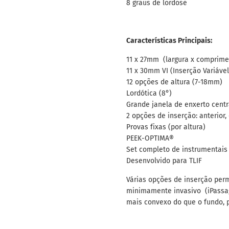
8 graus de lordose
Características Principais:
11 x 27mm (largura x comprime
11 x 30mm VI (Inserção Variável
12 opções de altura (7-18mm)
Lordótica (8°)
Grande janela de enxerto centr
2 opções de inserção: anterior,
Provas fixas (por altura)
PEEK-OPTIMA®
Set completo de instrumentais
Desenvolvido para TLIF
Várias opções de inserção per
minimamente invasivo (iPassag
mais convexo do que o fundo, p