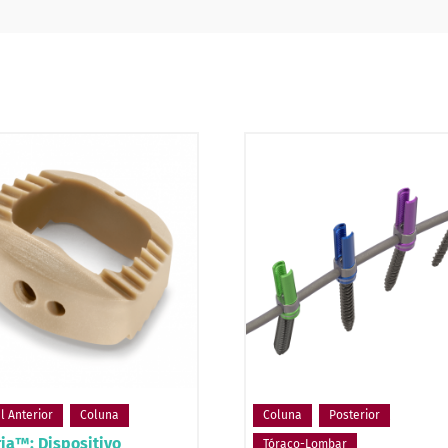
l Anterior
Coluna
Coluna
Posterior
ia™: Dispositivo
Tóraco-Lombar