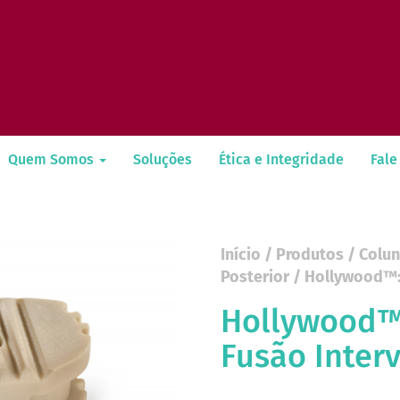
Quem Somos
Soluções
Ética e Integridade
Fale
Início
/
Produtos
/
Colu
Posterior
/ Hollywood™: 
Hollywood™:
Fusão Interv