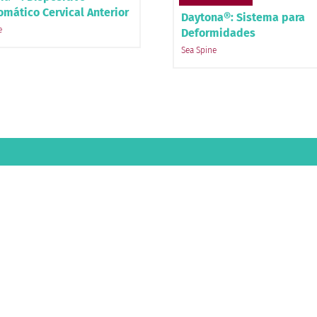
omático Cervical Anterior
Daytona®: Sistema para
e
Deformidades
Sea Spine
Re
21 3613-1616
no
Somos
es
21 97236-9868
Si
ance
contato@zeiki.com.br
T
nosco
Av. das Américas, 7899, sl 315 Barra
da Tijuca – Rio de Janeiro