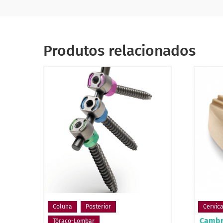
Produtos relacionados
Coluna
Posterior
Cervica
Cambr
Tóraco-Lombar