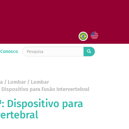
 Conosco
na
/
Lombar
/
Lombar
Dispositivo para Fusão Intervertebral
 Dispositivo para
ertebral