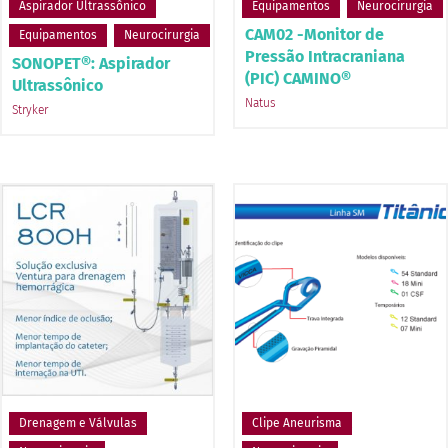
Aspirador Ultrassônico
Equipamentos
Neurocirurgia
CAM02 -Monitor de
Equipamentos
Neurocirurgia
Pressão Intracraniana
SONOPET®: Aspirador
(PIC) CAMINO®
Ultrassônico
Natus
Stryker
Drenagem e Válvulas
Clipe Aneurisma