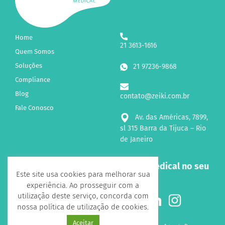
Home
21 3613-1616
Quem Somos
Soluções
21 97236-9868
Compliance
Blog
contato@zeiki.com.br
Fale Conosco
Av. das Américas, 7899,
sl 315 Barra da Tijuca – Rio
de Janeiro
Receba novidades sobre a Zeiki Medical no seu
Este site usa cookies para melhorar sua
e-mail!
experiência. Ao prosseguir com a
utilização deste serviço, concorda com
Siga-nos nas Redes Sociais
nossa política de utilização de cookies.
Aceitar