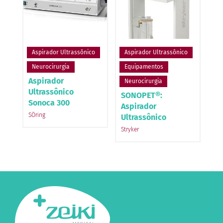
Aspirador Ultrassônico
Aspirador Ultrassônico
Neurocirurgia
Equipamentos
Aspirador
Neurocirurgia
Ultrassônico
SONOPET®:
Sonoca 300
Aspirador
SÖring
Ultrassônico
Stryker