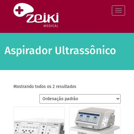
Pular
para
Altern
o
conteúdo
Aspirador Ultrassônico
Mostrando todos os 2 resultados