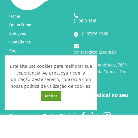
Home
21 3613-1616
Quem Somos
Soluções
21 97236-9868
Compliance
Blog
contato@zeiki.com.br
Fale Conosco
Av. das Américas, 7899,
Este site usa cookies para melhorar sua
sl 315 Barra da Tijuca – Rio
experiência. Ao prosseguir com a
de Janeiro
utilização deste serviço, concorda com
nossa política de utilização de cookies.
Receba novidades sobre a Zeiki Medical no seu
Aceitar
e-mail!
Siga-nos nas Redes Sociais
Todos os direitos reservados 2026 - Desenvolvido por
Agencia Doo