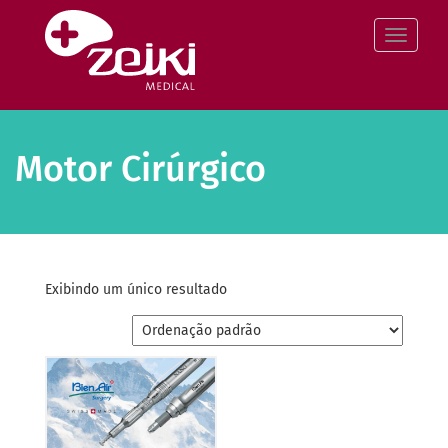
Pular
para
Altern
o
conteúdo
Motor Cirúrgico
Exibindo um único resultado