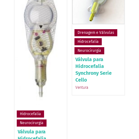
Drenagem e Válvulas
Hidrocefalia
Neurocirurgia
Válvula para
Hidrocefalia
Synchrony Serie
Cello
Ventura
Hidrocefalia
Neurocirurgia
Válvula para
Hidrocefalia