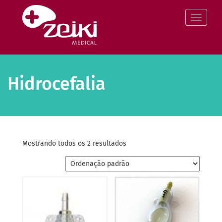
Pular
para
Altern
o
conteúdo
Hidrocefalia
Mostrando todos os 2 resultados